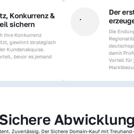
Der ers
z, Konkurrenz & 
erzeug
il sichern 
Die Endung 
 Ihre Konkurrenz 
Regionalit
itzt, gewinnt strategisch 
deutschspr
er Kundenakquise. 
damit Profe
rteil, bevor es jemand 
Vorteil fü
Marktbezu
Sichere Abwicklun
ent. Zuverlässig. Der Sichere Domain-Kauf mit Treuhand-