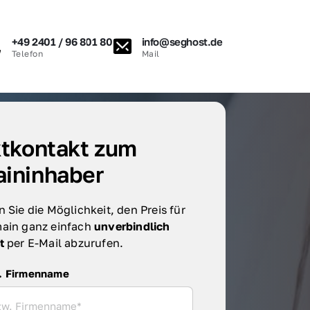
+49 2401 / 96 801 80
info@seghost.de
Telefon
Mail
tkontakt zum 
ininhaber
 Sie die Möglichkeit, den Preis für 
ain ganz einfach 
unverbindlich 
t 
per E-Mail abzurufen.
irmenname
. Firmenname