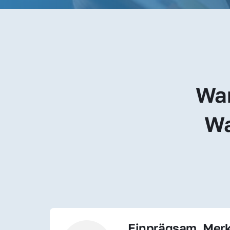
War
Wa
Einprägsam, Merk