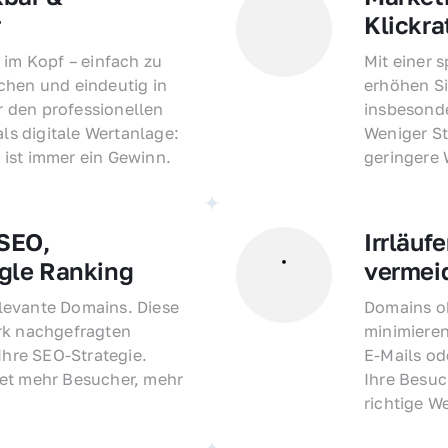
r
Klickra
 im Kopf – einfach zu 
Mit einer 
hen und eindeutig in 
erhöhen Si
den professionellen 
insbesonde
als digitale Wertanlage: 
Weniger St
ist immer ein Gewinn.
geringere
EO, 
Irrläufe
gle Ranking
vermei
evante Domains. Diese 
Domains oh
rk nachgefragten 
minimieren
Ihre SEO-Strategie. 
E-Mails o
et mehr Besucher, mehr 
Ihre Besuc
richtige W