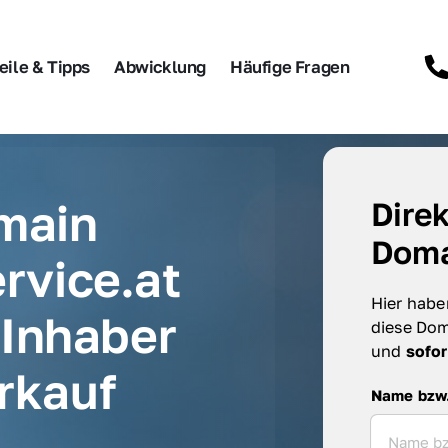
eile & Tipps
Abwicklung
Häufige Fragen
main 
Direk
Doma
rvice.at 
Hier haben
Inhaber 
diese Dom
und 
sofor
rkauf
Name bzw. F
Name bzw