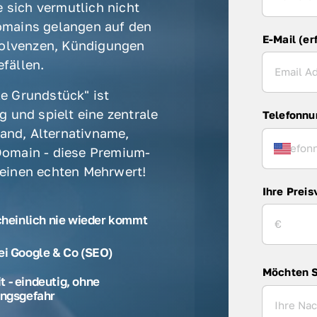
 sich vermutlich nicht 
mains gelangen auf den 
E-Mail (er
olvenzen, Kündigungen 
fällen. 
e Grundstück" ist 
 und spielt eine zentrale 
Telefonn
rand, Alternativname, 
omain - diese Premium-
 einen echten Mehrwert! 
Ihre Preis
cheinlich nie wieder kommt
ei Google & Co (SEO)
Möchten S
 - eindeutig, ohne
ngsgefahr