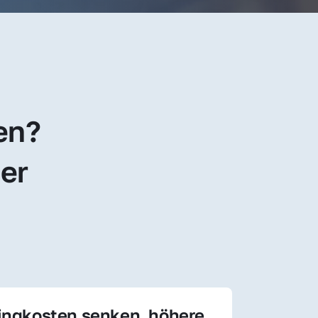
en? 
er 
ingkosten senken, höhere 